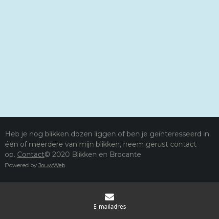
Heb je nog blikken dozen liggen of ben je geïnteresseerd in
één of meerdere van mijn blikken, neem gerust contact
op.
Contact
© 2020 Blikken en Brocante
Powered by
JouwWeb
E-mailadres