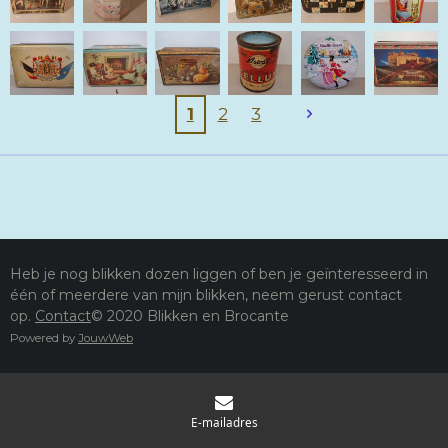
1
2
3
Heb je nog blikken dozen liggen of ben je geïnteresseerd in
één of meerdere van mijn blikken, neem gerust contact
op.
Contact
© 2020 Blikken en Brocante
Powered by
JouwWeb
E-mailadres